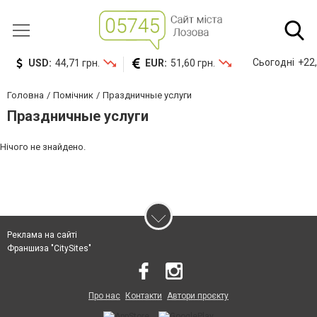
Сьогодні
+22,
USD:
44,71 грн.
EUR:
51,60 грн.
Головна
Помічник
Праздничные услуги
Праздничные услуги
Нічого не знайдено.
Реклама на сайті
Франшиза "CitySites"
Про нас
Контакти
Автори проєкту