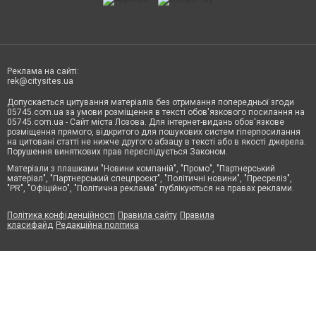
Реклама на сайті:
rek@citysites.ua
Допускається цитування матеріалів без отримання попередньої згоди
05745.com.ua за умови розміщення в тексті обов'язкового посилання на
05745.com.ua - Сайт міста Лозова. Для інтернет-видань обов'язкове
розміщення прямого, відкритого для пошукових систем гіперпосилання
на цитовані статті не нижче другого абзацу в тексті або в якості джерела.
Порушення виняткових прав переслідується Законом.
Матеріали з плашками "Новини компаній", "Промо", "Партнерський
матеріал", "Партнерський спецпроєкт", "Політичні новини", "Пресреліз",
"PR", "Офіційно", "Політична реклама" публікуються на правах реклами.
Політика конфіденційності
Правила сайту
Правила
класифайд
Редакційна політика