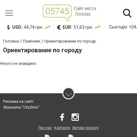
Сьогодні
+24,
USD:
44,74 грн.
EUR:
51,63 грн.
Головна
Помічник
Ориентирование по городу
Ориентирование по городу
Нічого не знайдено.
Реклама на сайті
Франшиза "CitySites"
Про нас
Контакти
Автори проєкту