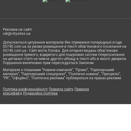
Реклама на сайті:
rek@citysites.ua
Допускається цитування матеріалів без отримання попередньої згоди
05745.com.ua за умови розміщення в тексті обов'язкового посилання на
05745.com.ua - Сайт міста Лозова. Для інтернет-видань обов'язкове
розміщення прямого, відкритого для пошукових систем гіперпосилання
на цитовані статті не нижче другого абзацу в тексті або в якості джерела.
Порушення виняткових прав переслідується Законом.
Матеріали з плашками "Новини компаній", "Промо", "Партнерський
матеріал", "Партнерський спецпроєкт", "Політичні новини", "Пресреліз",
"PR", "Офіційно", "Політична реклама" публікуються на правах реклами.
Політика конфіденційності
Правила сайту
Правила
класифайд
Редакційна політика